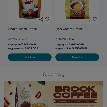
50
share
favorite
share
favorite
Tag
Lingzhi Black Coffee
DXN Cream Coffee
20 tasak x 4.5 g
20 tasak x 14 g
Fog
7 505.00 Ft
7 460.00 Ft
Tagsági ár:
Tagsági ár:
9 605.00 Ft
9 550.00 Ft
Fogyasztói ár:
Fogyasztói ár:
Kosárba
Kosárba
Újdonság