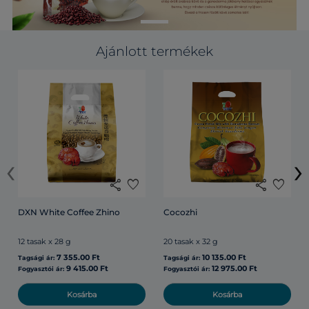
Ajánlott termékek
‹
›
share
favorite
share
favorite
DXN White Coffee Zhino
Cocozhi
12 tasak x 28 g
20 tasak x 32 g
7 355.00 Ft
10 135.00 Ft
Tagsági ár:
Tagsági ár:
9 415.00 Ft
12 975.00 Ft
Fogyasztói ár:
Fogyasztói ár:
Kosárba
Kosárba